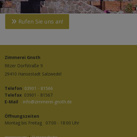
Rufen Sie uns an!
Zimmerei Gnoth
Ritzer Dorfstraße 9
29410 Hansestadt Salzwedel
Telefon
03901 - 81566
Telefax
03901 - 81567
E-Mail
info@zimmerei-gnoth.de
Öffnungszeiten
Montag bis Freitag 07:00 - 18:00 Uhr