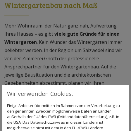
Wintergartenbau nach Maß
Mehr Wohnraum, der Natur ganz nah, Aufwertung
Ihres Hauses – es gibt
viele gute Gründe für einen
Wintergarten
. Kein Wunder das Wintergärten immer
beliebter werden. In der Region um Salzwedel sind wir
von der Zimmerei Gnoth der professionelle
Ansprechpartner für den Wintergartenbau. Auf die
jeweilige Bausituation und die architektonischen
Gegebenheiten abgestimmt, planen wir Ihren
Wintergarten ganz individuell mit erstklassigen
Wir verwenden Cookies.
Materialien. So erhalten Sie einen
Wintergarten nach
Einige Anbieter übermitteln im Rahmen von der Verarbeitung zu
Maß
, der auch Ihren gestalterischen Wünschen
den genannten Zwecken möglicherweise Daten an Länder
bestmöglich entspricht. Alle Leistungen erhalten Sie
außerhalb der EU/ des EWR (Drittlanddatenübermittlung), z.B. in
die USA. Das Datenschutzniveau in diesen Ländern ist
aus einer Hand – wir planen, liefern und bauen. Werten
möglicherweise nicht mit dem in den EU-/EWR-Ländern